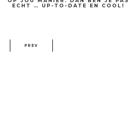
OP JOU MANIER. DAN BEN JE PAS
ECHT … UP-TO-DATE EN COOL!
PREV